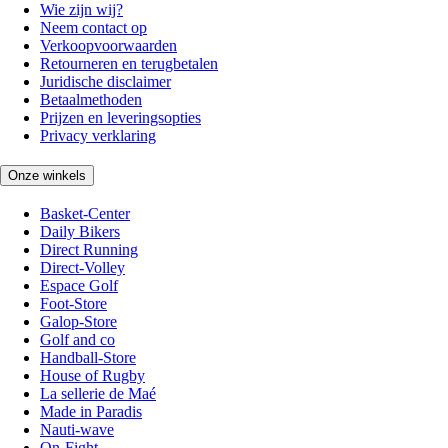
Wie zijn wij?
Neem contact op
Verkoopvoorwaarden
Retourneren en terugbetalen
Juridische disclaimer
Betaalmethoden
Prijzen en leveringsopties
Privacy verklaring
Onze winkels
Basket-Center
Daily Bikers
Direct Running
Direct-Volley
Espace Golf
Foot-Store
Galop-Store
Golf and co
Handball-Store
House of Rugby
La sellerie de Maé
Made in Paradis
Nauti-wave
On-Fight