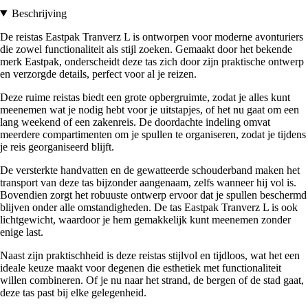
Beschrijving
De reistas Eastpak Tranverz L is ontworpen voor moderne avonturiers
die zowel functionaliteit als stijl zoeken. Gemaakt door het bekende
merk Eastpak, onderscheidt deze tas zich door zijn praktische ontwerp
en verzorgde details, perfect voor al je reizen.
Deze ruime reistas biedt een grote opbergruimte, zodat je alles kunt
meenemen wat je nodig hebt voor je uitstapjes, of het nu gaat om een
lang weekend of een zakenreis. De doordachte indeling omvat
meerdere compartimenten om je spullen te organiseren, zodat je tijdens
je reis georganiseerd blijft.
De versterkte handvatten en de gewatteerde schouderband maken het
transport van deze tas bijzonder aangenaam, zelfs wanneer hij vol is.
Bovendien zorgt het robuuste ontwerp ervoor dat je spullen beschermd
blijven onder alle omstandigheden. De tas Eastpak Tranverz L is ook
lichtgewicht, waardoor je hem gemakkelijk kunt meenemen zonder
enige last.
Naast zijn praktischheid is deze reistas stijlvol en tijdloos, wat het een
ideale keuze maakt voor degenen die esthetiek met functionaliteit
willen combineren. Of je nu naar het strand, de bergen of de stad gaat,
deze tas past bij elke gelegenheid.