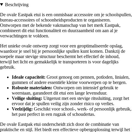
Beschrijving
De ovale Eastpak etui is een onmisbaar accessoire om je schoolspullen,
bureau-accessoires of schoonheidsproducten te organiseren.
Ontworpen met de bekende vakmanschap van het merk Eastpak,
combineert dit etui functionaliteit en duurzaamheid om aan al je
verwachtingen te voldoen.
Het unieke ovale ontwerp zorgt voor een geoptimaliseerde opslag,
waardoor je snel bij je persoonlijke spullen kunt komen. Dankzij de
soepele maar stevige structuur beschermt het effectief de inhoud,
terwijl het licht en gemakkelijk te transporteren is voor dagelijks
gebruik.
Ideale capaciteit:
Groot genoeg om pennen, potloden, linialen,
gummen of andere essentiële kleine voorwerpen op te bergen.
Robuste materialen:
Ontworpen om intensief gebruik te
weerstaan, garandeert dit etui een lange levensduur.
Veilige sluiting:
Uitgerust met een stevige ritssluiting, zorgt het
ervoor dat je spullen veilig zijn zonder risico op verlies.
Veelzijdig:
Geschikt voor school-, werk- of persoonlijk gebruik,
het past perfect in een rugzak of schoudertas.
De ovale Eastpak etui onderscheidt zich door de combinatie van
praktische en stijl. Het biedt een effectieve opbergoplossing terwijl het