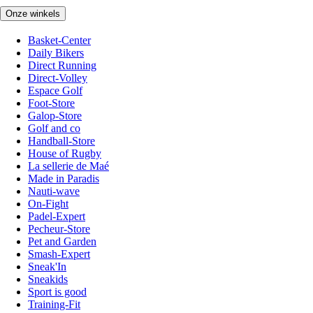
Onze winkels
Basket-Center
Daily Bikers
Direct Running
Direct-Volley
Espace Golf
Foot-Store
Galop-Store
Golf and co
Handball-Store
House of Rugby
La sellerie de Maé
Made in Paradis
Nauti-wave
On-Fight
Padel-Expert
Pecheur-Store
Pet and Garden
Smash-Expert
Sneak'In
Sneakids
Sport is good
Training-Fit