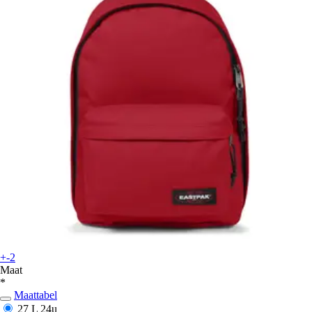
+-2
Maat
*
Maattabel
27 L
24u