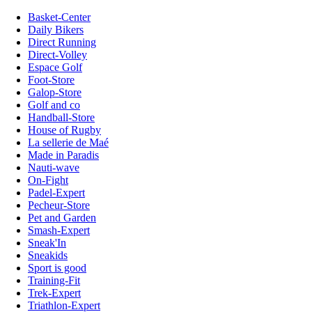
Basket-Center
Daily Bikers
Direct Running
Direct-Volley
Espace Golf
Foot-Store
Galop-Store
Golf and co
Handball-Store
House of Rugby
La sellerie de Maé
Made in Paradis
Nauti-wave
On-Fight
Padel-Expert
Pecheur-Store
Pet and Garden
Smash-Expert
Sneak'In
Sneakids
Sport is good
Training-Fit
Trek-Expert
Triathlon-Expert