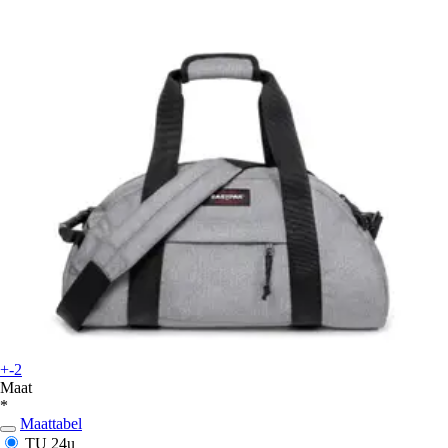
+-2
Maat
*
Maattabel
TU
24u