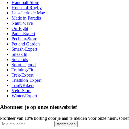
Handball-Store
House of Rugby
La sellerie de Maé
Made in Paradis
Nauti-wave
On-Fight
Padel-Expert
Pecheur-Store
Pet and Garden
Smash-Expert
Sneak'In
Sneakids
Sport is good
Training-Fit
Trek-Expert
Triathlon-Expert
TripNBikers
Vélo-Store
Winter-Expert
Abonneer je op onze nieuwsbrief
Profiteer van 10% korting door je aan te melden voor onze nieuwsbrief
Aanmelden