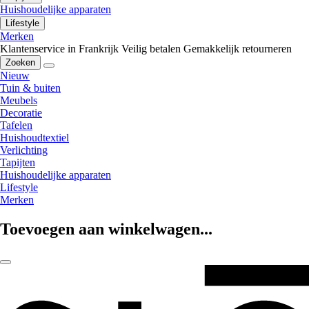
Huishoudelijke apparaten
Lifestyle
Merken
Klantenservice in Frankrijk
Veilig betalen
Gemakkelijk retourneren
Zoeken
Nieuw
Tuin & buiten
Meubels
Decoratie
Tafelen
Huishoudtextiel
Verlichting
Tapijten
Huishoudelijke apparaten
Lifestyle
Merken
Toevoegen aan winkelwagen...