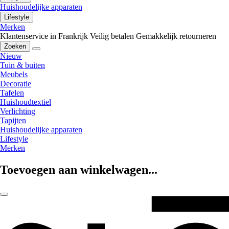
Huishoudelijke apparaten
Lifestyle
Merken
Klantenservice in Frankrijk
Veilig betalen
Gemakkelijk retourneren
Zoeken
Nieuw
Tuin & buiten
Meubels
Decoratie
Tafelen
Huishoudtextiel
Verlichting
Tapijten
Huishoudelijke apparaten
Lifestyle
Merken
Toevoegen aan winkelwagen...