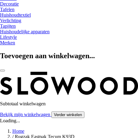
Decoratie
Tafelen
Huishoudtextiel
Verlichting
Tapijten
Huishoudelijke apparaten
Lifestyle
Merken
Toevoegen aan winkelwagen...
Subtotaal winkelwagen
Bekijk mijn winkelwagen
Verder winkelen
Loading...
Home
/
Rugzak Eastpak Tecum K93D