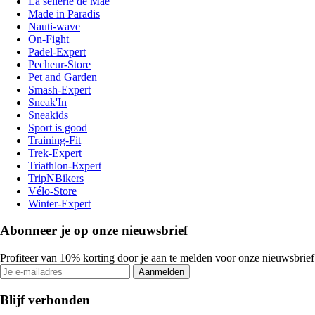
La sellerie de Maé
Made in Paradis
Nauti-wave
On-Fight
Padel-Expert
Pecheur-Store
Pet and Garden
Smash-Expert
Sneak'In
Sneakids
Sport is good
Training-Fit
Trek-Expert
Triathlon-Expert
TripNBikers
Vélo-Store
Winter-Expert
Abonneer je op onze nieuwsbrief
Profiteer van 10% korting door je aan te melden voor onze nieuwsbrief
Aanmelden
Blijf verbonden