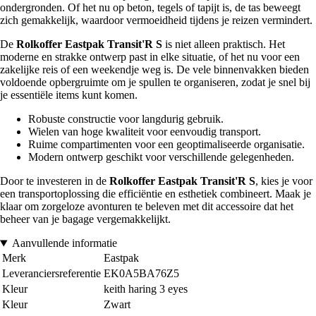
ondergronden. Of het nu op beton, tegels of tapijt is, de tas beweegt
zich gemakkelijk, waardoor vermoeidheid tijdens je reizen vermindert.
De
Rolkoffer Eastpak Transit'R S
is niet alleen praktisch. Het
moderne en strakke ontwerp past in elke situatie, of het nu voor een
zakelijke reis of een weekendje weg is. De vele binnenvakken bieden
voldoende opbergruimte om je spullen te organiseren, zodat je snel bij
je essentiële items kunt komen.
Robuste constructie voor langdurig gebruik.
Wielen van hoge kwaliteit voor eenvoudig transport.
Ruime compartimenten voor een geoptimaliseerde organisatie.
Modern ontwerp geschikt voor verschillende gelegenheden.
Door te investeren in de
Rolkoffer Eastpak Transit'R S
, kies je voor
een transportoplossing die efficiëntie en esthetiek combineert. Maak je
klaar om zorgeloze avonturen te beleven met dit accessoire dat het
beheer van je bagage vergemakkelijkt.
Aanvullende informatie
Merk
Eastpak
Leveranciersreferentie
EK0A5BA76Z5
Kleur
keith haring 3 eyes
Kleur
Zwart