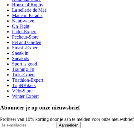
House of Rugby
La sellerie de Maé
Made in Paradis
Nauti-wave
On-Fight
Padel-Expert
Pecheur-Store
Pet and Garden
Smash-Expert
Sneak'In
Sneakids
Sport is good
Training-Fit
Trek-Expert
Triathlon-Expert
TripNBikers
Vélo-Store
Winter-Expert
Abonneer je op onze nieuwsbrief
Profiteer van 10% korting door je aan te melden voor onze nieuwsbrief
Aanmelden