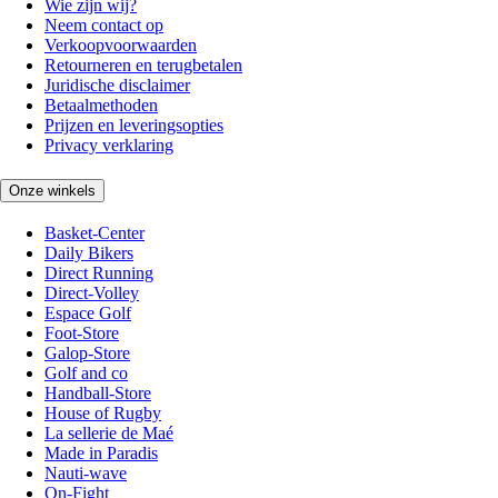
Wie zijn wij?
Neem contact op
Verkoopvoorwaarden
Retourneren en terugbetalen
Juridische disclaimer
Betaalmethoden
Prijzen en leveringsopties
Privacy verklaring
Onze winkels
Basket-Center
Daily Bikers
Direct Running
Direct-Volley
Espace Golf
Foot-Store
Galop-Store
Golf and co
Handball-Store
House of Rugby
La sellerie de Maé
Made in Paradis
Nauti-wave
On-Fight