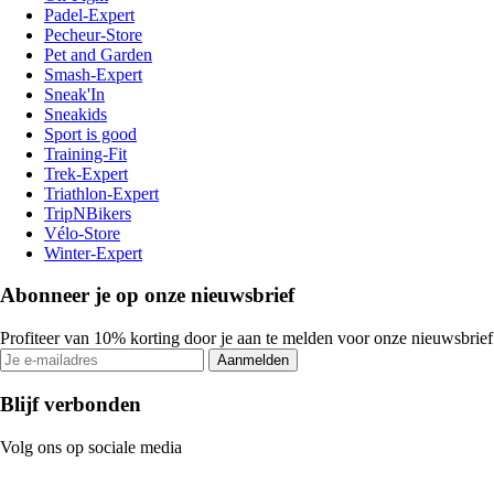
Padel-Expert
Pecheur-Store
Pet and Garden
Smash-Expert
Sneak'In
Sneakids
Sport is good
Training-Fit
Trek-Expert
Triathlon-Expert
TripNBikers
Vélo-Store
Winter-Expert
Abonneer je op onze nieuwsbrief
Profiteer van 10% korting door je aan te melden voor onze nieuwsbrief
Aanmelden
Blijf verbonden
Volg ons op sociale media