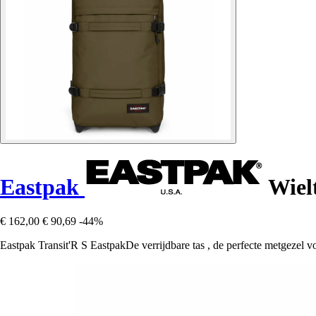
Eastpak
Wielt
€ 162,00
€ 90,69
-44%
Eastpak Transit'R S EastpakDe verrijdbare tas , de perfecte metgezel voor