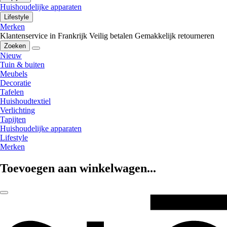
Huishoudelijke apparaten
Lifestyle
Merken
Klantenservice in Frankrijk
Veilig betalen
Gemakkelijk retourneren
Zoeken
Nieuw
Tuin & buiten
Meubels
Decoratie
Tafelen
Huishoudtextiel
Verlichting
Tapijten
Huishoudelijke apparaten
Lifestyle
Merken
Toevoegen aan winkelwagen...