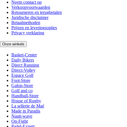
Neem contact op
Verkoopvoorwaarden
Retourneren en terugbetalen
Juridische disclaimer
Betaalmethoden
Prijzen en leveringsopties
Privacy verklaring
Onze winkels
Basket-Center
Daily Bikers
Direct Running
Direct-Volley
Espace Golf
Foot-Store
Galop-Store
Golf and co
Handball-Store
House of Rugby
La sellerie de Maé
Made in Paradis
Nauti-wave
On-Fight
Padel-Expert