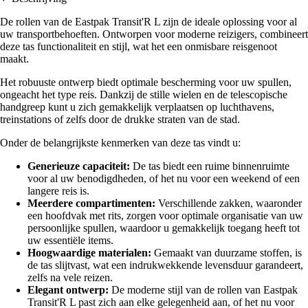
De rollen van de Eastpak Transit'R L zijn de ideale oplossing voor al
uw transportbehoeften. Ontworpen voor moderne reizigers, combineert
deze tas functionaliteit en stijl, wat het een onmisbare reisgenoot
maakt.
Het robuuste ontwerp biedt optimale bescherming voor uw spullen,
ongeacht het type reis. Dankzij de stille wielen en de telescopische
handgreep kunt u zich gemakkelijk verplaatsen op luchthavens,
treinstations of zelfs door de drukke straten van de stad.
Onder de belangrijkste kenmerken van deze tas vindt u:
Generieuze capaciteit:
De tas biedt een ruime binnenruimte
voor al uw benodigdheden, of het nu voor een weekend of een
langere reis is.
Meerdere compartimenten:
Verschillende zakken, waaronder
een hoofdvak met rits, zorgen voor optimale organisatie van uw
persoonlijke spullen, waardoor u gemakkelijk toegang heeft tot
uw essentiële items.
Hoogwaardige materialen:
Gemaakt van duurzame stoffen, is
de tas slijtvast, wat een indrukwekkende levensduur garandeert,
zelfs na vele reizen.
Elegant ontwerp:
De moderne stijl van de rollen van Eastpak
Transit'R L past zich aan elke gelegenheid aan, of het nu voor