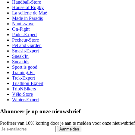
Handball-Store
House of Rugby
La sellerie de Maé
Made in Paradis
Nauti-wave
On-Fight
Padel-Expert
Pecheur-Store
Pet and Garden
Smash-Expert
Sneak'In
Sneakids
Sport is good
Training-Fit
Trek-Expert
Triathlon-Expert
TripNBikers
Vélo-Store
Winter-Expert
Abonneer je op onze nieuwsbrief
Profiteer van 10% korting door je aan te melden voor onze nieuwsbrief
Aanmelden