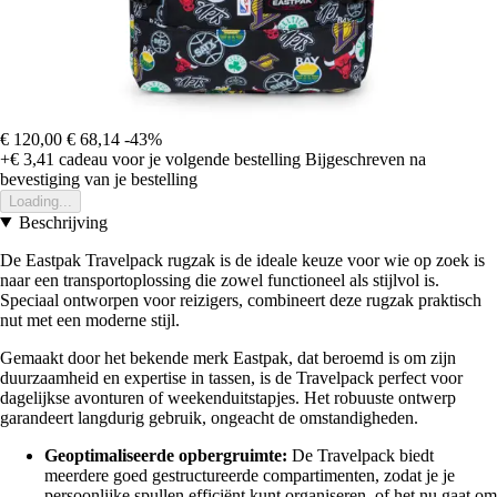
€ 120,00
€ 68,14
-43%
+€ 3,41
cadeau voor je volgende bestelling
Bijgeschreven na
bevestiging van je bestelling
Loading...
Beschrijving
De Eastpak Travelpack rugzak is de ideale keuze voor wie op zoek is
naar een transportoplossing die zowel functioneel als stijlvol is.
Speciaal ontworpen voor reizigers, combineert deze rugzak praktisch
nut met een moderne stijl.
Gemaakt door het bekende merk Eastpak, dat beroemd is om zijn
duurzaamheid en expertise in tassen, is de Travelpack perfect voor
dagelijkse avonturen of weekenduitstapjes. Het robuuste ontwerp
garandeert langdurig gebruik, ongeacht de omstandigheden.
Geoptimaliseerde opbergruimte:
De Travelpack biedt
meerdere goed gestructureerde compartimenten, zodat je je
persoonlijke spullen efficiënt kunt organiseren, of het nu gaat om