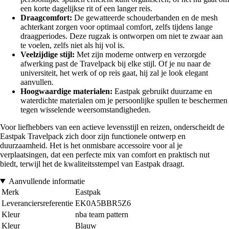
een korte dagelijkse rit of een langer reis.
Draagcomfort:
De gewatteerde schouderbanden en de mesh
achterkant zorgen voor optimaal comfort, zelfs tijdens lange
draagperiodes. Deze rugzak is ontworpen om niet te zwaar aan
te voelen, zelfs niet als hij vol is.
Veelzijdige stijl:
Met zijn moderne ontwerp en verzorgde
afwerking past de Travelpack bij elke stijl. Of je nu naar de
universiteit, het werk of op reis gaat, hij zal je look elegant
aanvullen.
Hoogwaardige materialen:
Eastpak gebruikt duurzame en
waterdichte materialen om je persoonlijke spullen te beschermen
tegen wisselende weersomstandigheden.
Voor liefhebbers van een actieve levensstijl en reizen, onderscheidt de
Eastpak Travelpack zich door zijn functionele ontwerp en
duurzaamheid. Het is het onmisbare accessoire voor al je
verplaatsingen, dat een perfecte mix van comfort en praktisch nut
biedt, terwijl het de kwaliteitsstempel van Eastpak draagt.
Aanvullende informatie
Merk
Eastpak
Leveranciersreferentie
EK0A5BBR5Z6
Kleur
nba team pattern
Kleur
Blauw