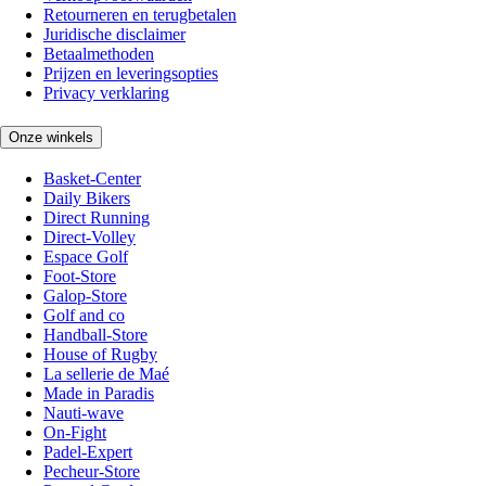
Retourneren en terugbetalen
Juridische disclaimer
Betaalmethoden
Prijzen en leveringsopties
Privacy verklaring
Onze winkels
Basket-Center
Daily Bikers
Direct Running
Direct-Volley
Espace Golf
Foot-Store
Galop-Store
Golf and co
Handball-Store
House of Rugby
La sellerie de Maé
Made in Paradis
Nauti-wave
On-Fight
Padel-Expert
Pecheur-Store