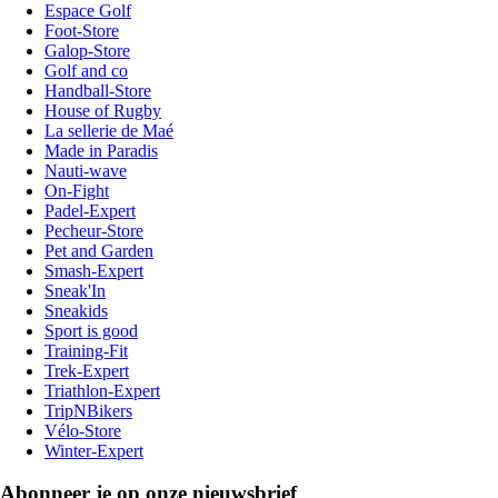
Espace Golf
Foot-Store
Galop-Store
Golf and co
Handball-Store
House of Rugby
La sellerie de Maé
Made in Paradis
Nauti-wave
On-Fight
Padel-Expert
Pecheur-Store
Pet and Garden
Smash-Expert
Sneak'In
Sneakids
Sport is good
Training-Fit
Trek-Expert
Triathlon-Expert
TripNBikers
Vélo-Store
Winter-Expert
Abonneer je op onze nieuwsbrief