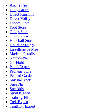
Basket-Center
Daily Bikers
Direct Running
Direct-Volley
Espace Golf
Foot-Store
Galop-Store
Golf and co
Handball-Store
House of Rugby
La sellerie de Maé
Made in Paradis
Nauti-wave
On-Fight
Padel-Expert
Pecheur-Store
Pet and Garden
Smash-Expert
Sneak'In
Sneakids
Sport is good
Training-Fit
Trek-Expert
Triathlon-Expert