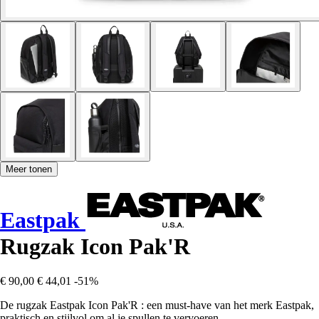
Meer tonen
Eastpak
Rugzak Icon Pak'R
€ 90,00
€ 44,01
-51%
De rugzak Eastpak Icon Pak'R : een must-have van het merk Eastpak,
praktisch en stijlvol om al je spullen te vervoeren.