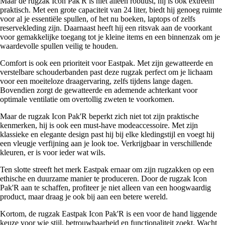
Maar de rugzak Icon Pak'R is niet alleen robuust, hij is ook extreem
praktisch. Met een grote capaciteit van 24 liter, biedt hij genoeg ruimte
voor al je essentiële spullen, of het nu boeken, laptops of zelfs
reservekleding zijn. Daarnaast heeft hij een ritsvak aan de voorkant
voor gemakkelijke toegang tot je kleine items en een binnenzak om je
waardevolle spullen veilig te houden.
Comfort is ook een prioriteit voor Eastpak. Met zijn gewatteerde en
verstelbare schouderbanden past deze rugzak perfect om je lichaam
voor een moeiteloze draagervaring, zelfs tijdens lange dagen.
Bovendien zorgt de gewatteerde en ademende achterkant voor
optimale ventilatie om overtollig zweten te voorkomen.
Maar de rugzak Icon Pak'R beperkt zich niet tot zijn praktische
kenmerken, hij is ook een must-have modeaccessoire. Met zijn
klassieke en elegante design past hij bij elke kledingstijl en voegt hij
een vleugje verfijning aan je look toe. Verkrijgbaar in verschillende
kleuren, er is voor ieder wat wils.
Ten slotte streeft het merk Eastpak ernaar om zijn rugzakken op een
ethische en duurzame manier te produceren. Door de rugzak Icon
Pak'R aan te schaffen, profiteer je niet alleen van een hoogwaardig
product, maar draag je ook bij aan een betere wereld.
Kortom, de rugzak Eastpak Icon Pak'R is een voor de hand liggende
keuze voor wie stijl, betrouwbaarheid en functionaliteit zoekt. Wacht