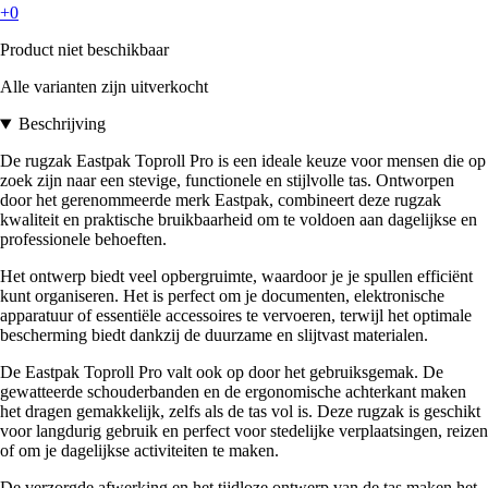
+0
Product niet beschikbaar
Alle varianten zijn uitverkocht
Beschrijving
De rugzak Eastpak Toproll Pro is een ideale keuze voor mensen die op
zoek zijn naar een stevige, functionele en stijlvolle tas. Ontworpen
door het gerenommeerde merk Eastpak, combineert deze rugzak
kwaliteit en praktische bruikbaarheid om te voldoen aan dagelijkse en
professionele behoeften.
Het ontwerp biedt veel opbergruimte, waardoor je je spullen efficiënt
kunt organiseren. Het is perfect om je documenten, elektronische
apparatuur of essentiële accessoires te vervoeren, terwijl het optimale
bescherming biedt dankzij de duurzame en slijtvast materialen.
De Eastpak Toproll Pro valt ook op door het gebruiksgemak. De
gewatteerde schouderbanden en de ergonomische achterkant maken
het dragen gemakkelijk, zelfs als de tas vol is. Deze rugzak is geschikt
voor langdurig gebruik en perfect voor stedelijke verplaatsingen, reizen
of om je dagelijkse activiteiten te maken.
De verzorgde afwerking en het tijdloze ontwerp van de tas maken het