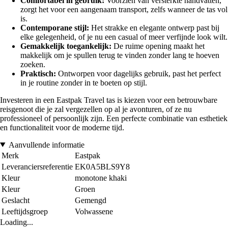
Comfortabel in gebruik:
Voorzien van versterkte handvatten,
zorgt het voor een aangenaam transport, zelfs wanneer de tas vol
is.
Contemporane stijl:
Het strakke en elegante ontwerp past bij
elke gelegenheid, of je nu een casual of meer verfijnde look wilt.
Gemakkelijk toegankelijk:
De ruime opening maakt het
makkelijk om je spullen terug te vinden zonder lang te hoeven
zoeken.
Praktisch:
Ontworpen voor dagelijks gebruik, past het perfect
in je routine zonder in te boeten op stijl.
Investeren in een Eastpak Travel tas is kiezen voor een betrouwbare
reisgenoot die je zal vergezellen op al je avonturen, of ze nu
professioneel of persoonlijk zijn. Een perfecte combinatie van esthetiek
en functionaliteit voor de moderne tijd.
Aanvullende informatie
Merk
Eastpak
Leveranciersreferentie
EK0A5BLS9Y8
Kleur
monotone khaki
Kleur
Groen
Geslacht
Gemengd
Leeftijdsgroep
Volwassene
Loading...