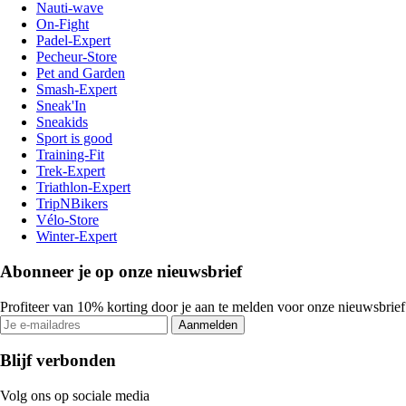
Nauti-wave
On-Fight
Padel-Expert
Pecheur-Store
Pet and Garden
Smash-Expert
Sneak'In
Sneakids
Sport is good
Training-Fit
Trek-Expert
Triathlon-Expert
TripNBikers
Vélo-Store
Winter-Expert
Abonneer je op onze nieuwsbrief
Profiteer van 10% korting door je aan te melden voor onze nieuwsbrief
Aanmelden
Blijf verbonden
Volg ons op sociale media