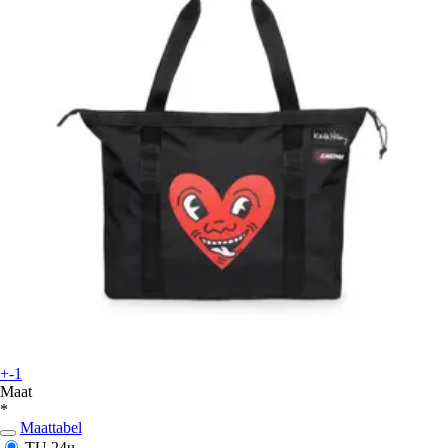
+-1
Maat
*
Maattabel
TU
24u