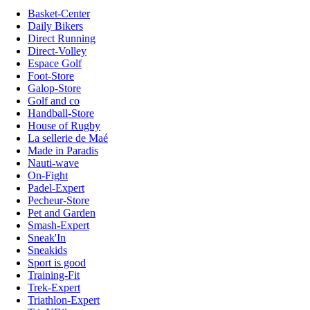
Basket-Center
Daily Bikers
Direct Running
Direct-Volley
Espace Golf
Foot-Store
Galop-Store
Golf and co
Handball-Store
House of Rugby
La sellerie de Maé
Made in Paradis
Nauti-wave
On-Fight
Padel-Expert
Pecheur-Store
Pet and Garden
Smash-Expert
Sneak'In
Sneakids
Sport is good
Training-Fit
Trek-Expert
Triathlon-Expert