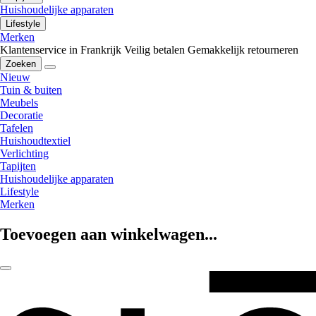
Huishoudelijke apparaten
Lifestyle
Merken
Klantenservice in Frankrijk
Veilig betalen
Gemakkelijk retourneren
Zoeken
Nieuw
Tuin & buiten
Meubels
Decoratie
Tafelen
Huishoudtextiel
Verlichting
Tapijten
Huishoudelijke apparaten
Lifestyle
Merken
Toevoegen aan winkelwagen...