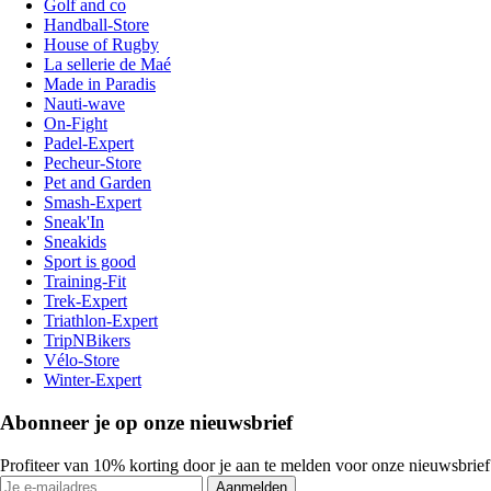
Golf and co
Handball-Store
House of Rugby
La sellerie de Maé
Made in Paradis
Nauti-wave
On-Fight
Padel-Expert
Pecheur-Store
Pet and Garden
Smash-Expert
Sneak'In
Sneakids
Sport is good
Training-Fit
Trek-Expert
Triathlon-Expert
TripNBikers
Vélo-Store
Winter-Expert
Abonneer je op onze nieuwsbrief
Profiteer van 10% korting door je aan te melden voor onze nieuwsbrief
Aanmelden