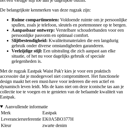
het een vleugje stijl toe aan je dagelijkse outfits.
De belangrijkste kenmerken van deze rugzak zijn:
Ruime compartimenten:
Voldoende ruimte om je persoonlijke
spullen, zoals je telefoon, sleutels en portemonnee op te bergen.
Aanpasbaar ontwerp:
Verstelbare schouderbanden voor een
persoonlijke pasvorm en optimaal comfort.
Slijtbestendigheid:
Kwaliteitsmaterialen die een langdurig
gebruik onder diverse omstandigheden garanderen.
Veelzijdige stijl:
Een uitstraling die zich aanpast aan elke
situatie, of het nu voor dagelijks gebruik of speciale
gelegenheden is.
Met de rugzak Eastpak Waist Pak'r kies je voor een praktisch
accessoire dat je modegevoel niet compromitteert. Het functionele
design maakt het een must-have voor iedereen die een actief en
dynamisch leven leidt. Mis de kans niet om deze iconische tas aan je
collectie toe te voegen en te genieten van de befaamde kwaliteit van
Eastpak.
Aanvullende informatie
Merk
Eastpak
Leveranciersreferentie
EK0A5BO377H
Kleur
zwarte denim