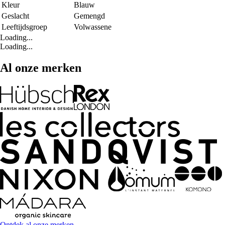
Kleur
Blauw
Geslacht
Gemengd
Leeftijdsgroep
Volwassene
Loading...
Loading...
Al onze merken
Ontdek al onze merken