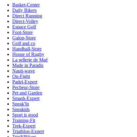
Basket-Center
Daily Bikers
Direct Running
Direct-Volley
Espace Golf
Foot-Store
Galop-Store
Golf and co
Handball-Store
House of Rugby
La sellerie de Maé
Made in Paradis
Nauti-wave
On-Fight
Padel-Expert
Pecheur-Store
Pet and Garden
Smash-Expert
Sneak'In
Sneakids
Sport is good
Training-Fit
Trek-Expert
Triathlon-Expert
TripNBikers