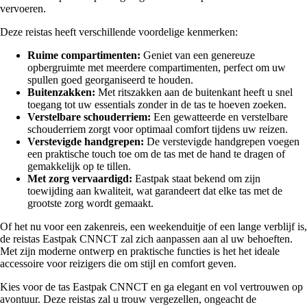
vervoeren.
Deze reistas heeft verschillende voordelige kenmerken:
Ruime compartimenten:
Geniet van een genereuze
opbergruimte met meerdere compartimenten, perfect om uw
spullen goed georganiseerd te houden.
Buitenzakken:
Met ritszakken aan de buitenkant heeft u snel
toegang tot uw essentials zonder in de tas te hoeven zoeken.
Verstelbare schouderriem:
Een gewatteerde en verstelbare
schouderriem zorgt voor optimaal comfort tijdens uw reizen.
Verstevigde handgrepen:
De verstevigde handgrepen voegen
een praktische touch toe om de tas met de hand te dragen of
gemakkelijk op te tillen.
Met zorg vervaardigd:
Eastpak staat bekend om zijn
toewijding aan kwaliteit, wat garandeert dat elke tas met de
grootste zorg wordt gemaakt.
Of het nu voor een zakenreis, een weekenduitje of een lange verblijf is,
de reistas Eastpak CNNCT zal zich aanpassen aan al uw behoeften.
Met zijn moderne ontwerp en praktische functies is het het ideale
accessoire voor reizigers die om stijl en comfort geven.
Kies voor de tas Eastpak CNNCT en ga elegant en vol vertrouwen op
avontuur. Deze reistas zal u trouw vergezellen, ongeacht de