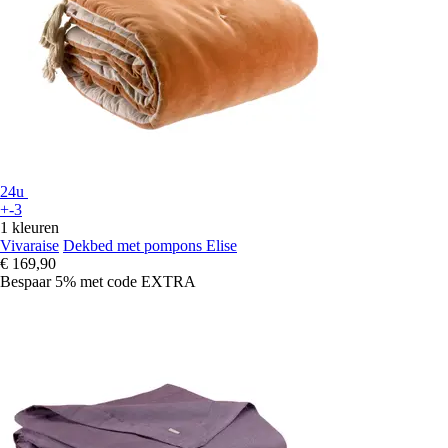
24u
+-3
1 kleuren
Vivaraise
Dekbed met pompons Elise
€ 169,90
Bespaar 5%
met code
EXTRA