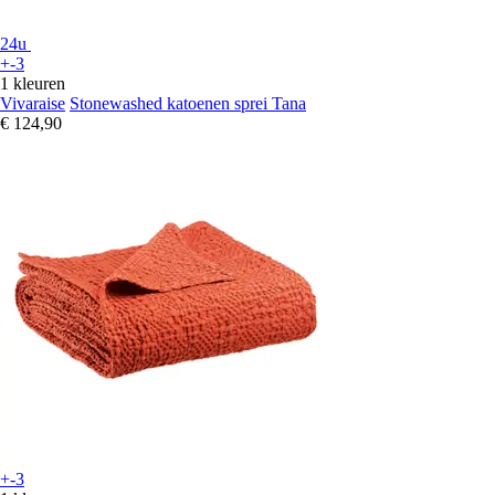
24u
+-3
1 kleuren
Vivaraise
Stonewashed katoenen sprei Tana
€ 124,90
+-3