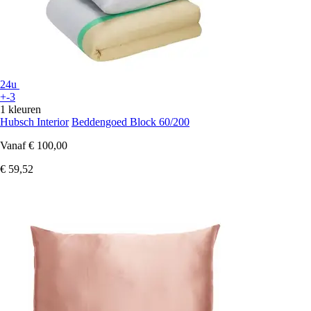
24u
+-3
1 kleuren
Hubsch Interior
Beddengoed Block 60/200
Vanaf
€ 100,00
€ 59,52