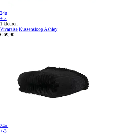
24u
+-3
1 kleuren
Vivaraise
Kussensloop Ashley
€ 69,90
24u
+-3