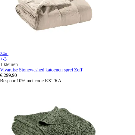
24u
+-3
1 kleuren
Vivaraise
Stonewashed katoenen sprei Zeff
€ 299,90
Bespaar 10%
met code
EXTRA