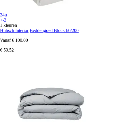
24u
+-3
1 kleuren
Hubsch Interior
Beddengoed Block 60/200
Vanaf
€ 100,00
€ 59,52