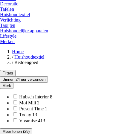
Decoratie
Tafelen
Huishoudtextiel
Verlichting
Tapijten
Huishoudelijke apparaten
Lifestyle
Merken
Home
/
Huishoudtextiel
/
Beddengoed
Filters
Binnen 24 uur verzonden
Merk
Hubsch Interior
8
Moi Mili
2
Present Time
1
Today
13
Vivaraise
413
Meer tonen
(29)