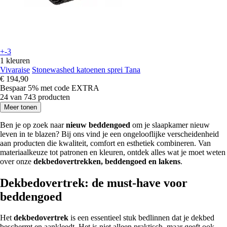
+-3
1 kleuren
Vivaraise
Stonewashed katoenen sprei Tana
€ 194,90
Bespaar 5%
met code
EXTRA
24 van 743 producten
Meer tonen
Ben je op zoek naar
nieuw beddengoed
om je slaapkamer nieuw
leven in te blazen? Bij ons vind je een ongelooflijke verscheidenheid
aan producten die kwaliteit, comfort en esthetiek combineren. Van
materiaalkeuze tot patronen en kleuren, ontdek alles wat je moet weten
over onze
dekbedovertrekken, beddengoed en lakens
.
Dekbedovertrek: de must-have voor
beddengoed
Het
dekbedovertrek
is een essentieel stuk bedlinnen dat je dekbed
beschermt en aankleedt. Het is niet alleen praktisch, maar geeft ook