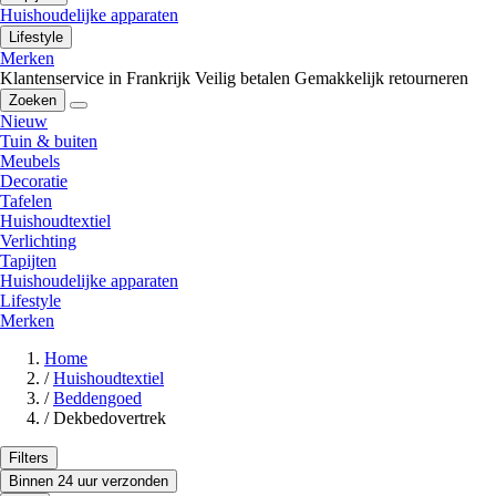
Huishoudelijke apparaten
Lifestyle
Merken
Klantenservice in Frankrijk
Veilig betalen
Gemakkelijk retourneren
Zoeken
Nieuw
Tuin & buiten
Meubels
Decoratie
Tafelen
Huishoudtextiel
Verlichting
Tapijten
Huishoudelijke apparaten
Lifestyle
Merken
Home
/
Huishoudtextiel
/
Beddengoed
/
Dekbedovertrek
Filters
Binnen 24 uur verzonden