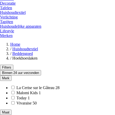
Decoratie
Tafelen
Huishoudtextiel
Verlichting
Tapijten
Huishoudelijke apparaten
Lifestyle
Merken
Home
/
Huishoudtextiel
/
Beddengoed
/
Hoekhoeslaken
Filters
Binnen 24 uur verzonden
Merk
La Cerise sur le Gâteau
28
Malomi Kids
1
Today
1
Vivaraise
50
Maat