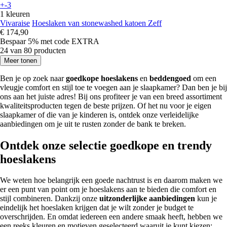
+-3
1 kleuren
Vivaraise
Hoeslaken van stonewashed katoen Zeff
€ 174,90
Bespaar 5%
met code
EXTRA
24 van 80 producten
Meer tonen
Ben je op zoek naar
goedkope hoeslakens
en
beddengoed
om een
vleugje comfort en stijl toe te voegen aan je slaapkamer? Dan ben je bij
ons aan het juiste adres! Bij ons profiteer je van een breed assortiment
kwaliteitsproducten tegen de beste prijzen. Of het nu voor je eigen
slaapkamer of die van je kinderen is, ontdek onze verleidelijke
aanbiedingen om je uit te rusten zonder de bank te breken.
Ontdek onze selectie goedkope en trendy
hoeslakens
We weten hoe belangrijk een goede nachtrust is en daarom maken we
er een punt van point om je hoeslakens aan te bieden die comfort en
stijl combineren. Dankzij onze
uitzonderlijke aanbiedingen
kun je
eindelijk het hoeslaken krijgen dat je wilt zonder je budget te
overschrijden. En omdat iedereen een andere smaak heeft, hebben we
een reeks kleuren en motieven geselecteerd waaruit je kunt kiezen: