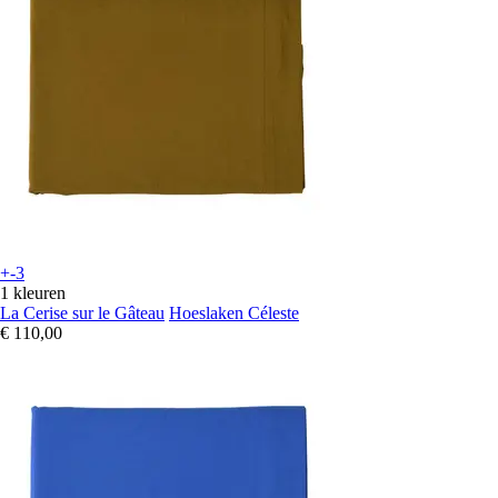
+-3
1 kleuren
La Cerise sur le Gâteau
Hoeslaken Céleste
€ 110,00