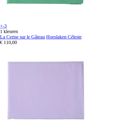
+-3
1 kleuren
La Cerise sur le Gâteau
Hoeslaken Céleste
€ 110,00