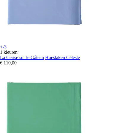
+-3
1 kleuren
La Cerise sur le Gâteau
Hoeslaken Céleste
€ 110,00