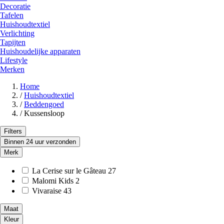
Decoratie
Tafelen
Huishoudtextiel
Verlichting
Tapijten
Huishoudelijke apparaten
Lifestyle
Merken
Home
/
Huishoudtextiel
/
Beddengoed
/
Kussensloop
Filters
Binnen 24 uur verzonden
Merk
La Cerise sur le Gâteau
27
Malomi Kids
2
Vivaraise
43
Maat
Kleur