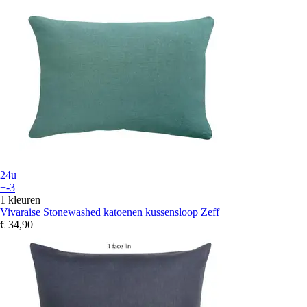
24u
+-3
1 kleuren
Vivaraise
Stonewashed katoenen kussensloop Zeff
€ 34,90