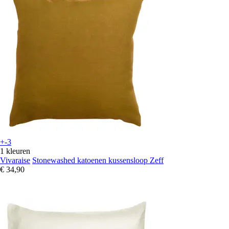
+-3
1 kleuren
Vivaraise
Stonewashed katoenen kussensloop Zeff
€ 34,90