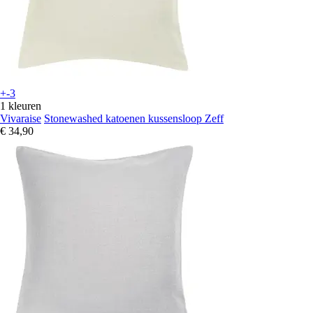
+-3
1 kleuren
Vivaraise
Stonewashed katoenen kussensloop Zeff
€ 34,90