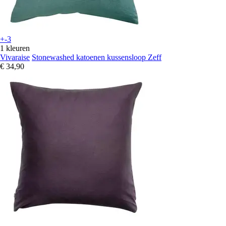
+-3
1 kleuren
Vivaraise
Stonewashed katoenen kussensloop Zeff
€ 34,90