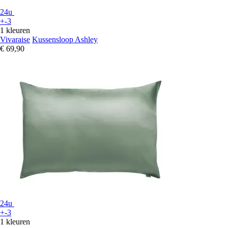
24u
+-3
1 kleuren
Vivaraise
Kussensloop Ashley
€ 69,90
24u
+-3
1 kleuren