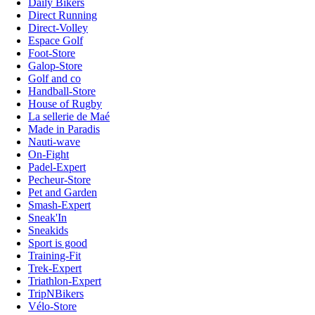
Daily Bikers
Direct Running
Direct-Volley
Espace Golf
Foot-Store
Galop-Store
Golf and co
Handball-Store
House of Rugby
La sellerie de Maé
Made in Paradis
Nauti-wave
On-Fight
Padel-Expert
Pecheur-Store
Pet and Garden
Smash-Expert
Sneak'In
Sneakids
Sport is good
Training-Fit
Trek-Expert
Triathlon-Expert
TripNBikers
Vélo-Store