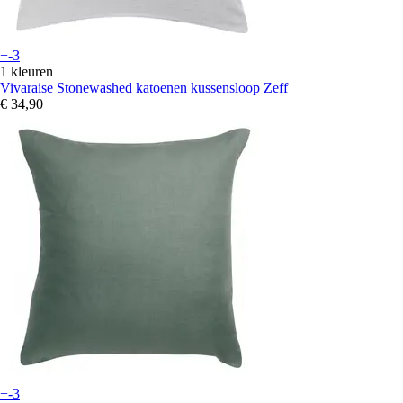
+-3
1 kleuren
Vivaraise
Stonewashed katoenen kussensloop Zeff
€ 34,90
+-3