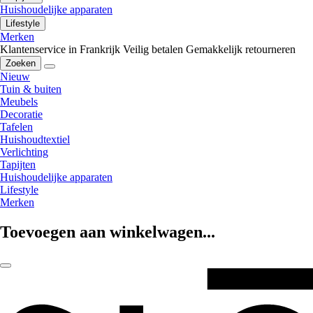
Huishoudelijke apparaten
Lifestyle
Merken
Klantenservice in Frankrijk
Veilig betalen
Gemakkelijk retourneren
Zoeken
Nieuw
Tuin & buiten
Meubels
Decoratie
Tafelen
Huishoudtextiel
Verlichting
Tapijten
Huishoudelijke apparaten
Lifestyle
Merken
Toevoegen aan winkelwagen...