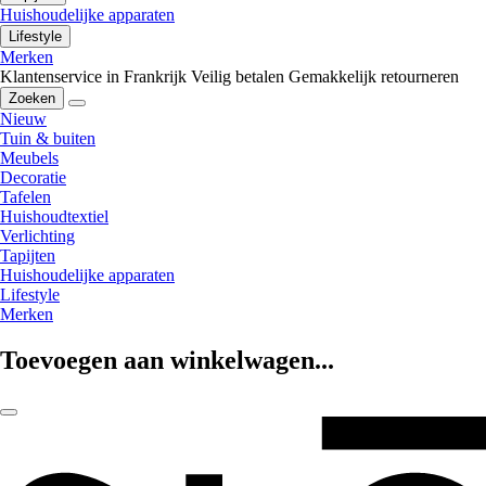
Huishoudelijke apparaten
Lifestyle
Merken
Klantenservice in Frankrijk
Veilig betalen
Gemakkelijk retourneren
Zoeken
Nieuw
Tuin & buiten
Meubels
Decoratie
Tafelen
Huishoudtextiel
Verlichting
Tapijten
Huishoudelijke apparaten
Lifestyle
Merken
Toevoegen aan winkelwagen...