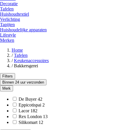
Decoratie
Tafelen
Huishoudtextiel
Verlichting
Tapijten
Huishoudelijke apparaten
Lifestyle
Merken
Home
/
Tafelen
/
Keukenaccessoires
/
Bakkersgerei
Filters
Binnen 24 uur verzonden
Merk
De Buyer
42
Eppicotispai
2
Lacor
182
Rex London
13
Silikomart
12