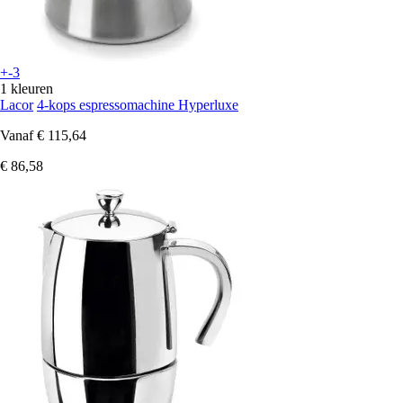
+-3
1 kleuren
Lacor
4-kops espressomachine Hyperluxe
Vanaf
€ 115,64
€ 86,58