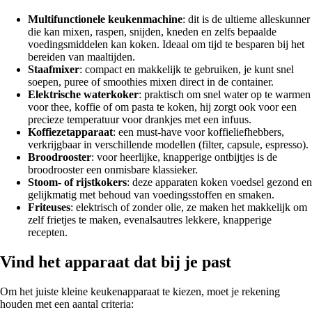
Multifunctionele keukenmachine
: dit is de ultieme alleskunner
die kan mixen, raspen, snijden, kneden en zelfs bepaalde
voedingsmiddelen kan koken. Ideaal om tijd te besparen bij het
bereiden van maaltijden.
Staafmixer
: compact en makkelijk te gebruiken, je kunt snel
soepen, puree of smoothies mixen direct in de container.
Elektrische waterkoker
: praktisch om snel water op te warmen
voor thee, koffie of om pasta te koken, hij zorgt ook voor een
precieze temperatuur voor drankjes met een infuus.
Koffiezetapparaat
: een must-have voor koffieliefhebbers,
verkrijgbaar in verschillende modellen (filter, capsule, espresso).
Broodrooster
: voor heerlijke, knapperige ontbijtjes is de
broodrooster een onmisbare klassieker.
Stoom- of rijstkokers
: deze apparaten koken voedsel gezond en
gelijkmatig met behoud van voedingsstoffen en smaken.
Friteuses
: elektrisch of zonder olie, ze maken het makkelijk om
zelf frietjes te maken, evenalsautres lekkere, knapperige
recepten.
Vind het apparaat dat bij je past
Om het juiste kleine keukenapparaat te kiezen, moet je rekening
houden met een aantal criteria: