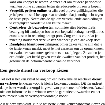
kans om koopjes te scoren. Aarzel niet om tot deze periodes te
wachten om je apparaten tegen gereduceerde prijzen te kopen.
Vergelijk prijzen online
: er zijn veel prijsvergelijkingssites die
je helpen om snel het apparaat te vinden dat je nodig hebt tegen
de beste prijs. Neem dus de tijd om verschillende aanbiedingen
te vergelijken voordat je een keuze maakt.
Controleer de bezorgkosten
: sommige sites bieden gratis
bezorging bij aankopen boven een bepaald bedrag, terwijlautres
extra kosten in rekening brengt port. Zorg er dus voor dat je
rekening houdt met deze kosten wanneer je een aankoop doet.
Raadpleeg klantbeoordelingen
: om er zeker van te zijn dat je
de juiste keuze maakt, moet je niet aarzelen om de opmerkingen
en evaluaties van autres gebruikers te raadplegen. Ze zullen je
een duidelijker beeld geven van de kwaliteit van het product, het
gebruik en de betrouwbaarheid van de verkoper.
Een goede dienst na verkoop kiezen
Tot slot is het van vitaal belang om een bekwame en reactieve
dienst
na verkoop
te kiezen voor je kleine keukenapparaten. Dit garandeert
dat je beter wordt verzorgd in geval van problemen of defecten. Aarzel
niet om informatie in te winnen over de garantievoorwaarden en het
retourbeleid van de verkoper voordat je koopt.
Als je deze tips volgt, kun je het beste kleine keukenapparaat kiezen en