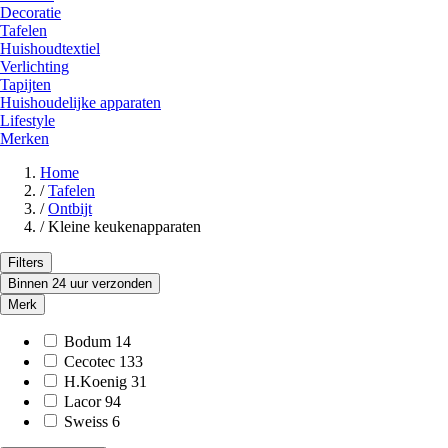
Decoratie
Tafelen
Huishoudtextiel
Verlichting
Tapijten
Huishoudelijke apparaten
Lifestyle
Merken
Home
/
Tafelen
/
Ontbijt
/
Kleine keukenapparaten
Filters
Binnen 24 uur verzonden
Merk
Bodum
14
Cecotec
133
H.Koenig
31
Lacor
94
Sweiss
6