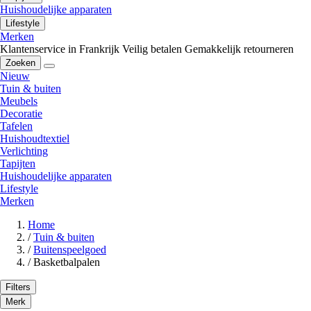
Huishoudelijke apparaten
Lifestyle
Merken
Klantenservice in Frankrijk
Veilig betalen
Gemakkelijk retourneren
Zoeken
Nieuw
Tuin & buiten
Meubels
Decoratie
Tafelen
Huishoudtextiel
Verlichting
Tapijten
Huishoudelijke apparaten
Lifestyle
Merken
Home
/
Tuin & buiten
/
Buitenspeelgoed
/
Basketbalpalen
Filters
Merk