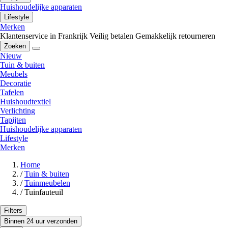
Huishoudelijke apparaten
Lifestyle
Merken
Klantenservice in Frankrijk
Veilig betalen
Gemakkelijk retourneren
Zoeken
Nieuw
Tuin & buiten
Meubels
Decoratie
Tafelen
Huishoudtextiel
Verlichting
Tapijten
Huishoudelijke apparaten
Lifestyle
Merken
Home
/
Tuin & buiten
/
Tuinmeubelen
/
Tuinfauteuil
Filters
Binnen 24 uur verzonden