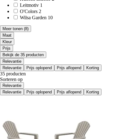
Leitmotiv
1
O'Colors
2
Wilsa Garden
10
Meer tonen
(8)
Maat
Kleur
Prijs
Bekijk de 35 producten
Relevantie
Relevantie
Prijs oplopend
Prijs aflopend
Korting
35 producten
Sorteren op
Relevantie
Relevantie
Prijs oplopend
Prijs aflopend
Korting