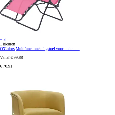
+-3
1 kleuren
O'Colors
Multifunctionele ligstoel voor in de tuin
Vanaf
€ 99,88
€ 70,91