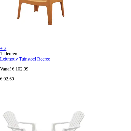
+-3
1 kleuren
Leitmotiv
Tuinstoel Recreo
Vanaf
€ 102,99
€ 92,69