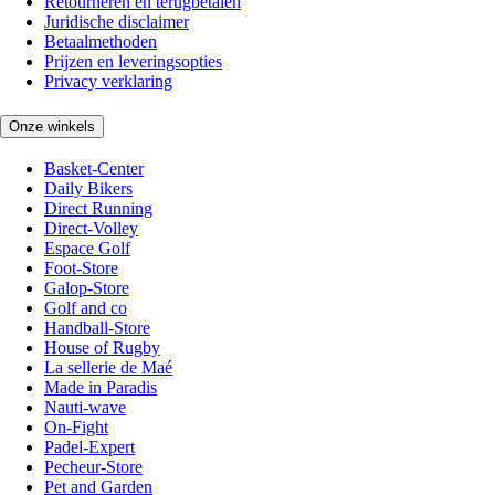
Retourneren en terugbetalen
Juridische disclaimer
Betaalmethoden
Prijzen en leveringsopties
Privacy verklaring
Onze winkels
Basket-Center
Daily Bikers
Direct Running
Direct-Volley
Espace Golf
Foot-Store
Galop-Store
Golf and co
Handball-Store
House of Rugby
La sellerie de Maé
Made in Paradis
Nauti-wave
On-Fight
Padel-Expert
Pecheur-Store
Pet and Garden