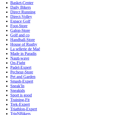
Basket-Center
Daily Bikers
Direct Running
Direct-Volley
Espace Golf
Foot-Store
Galop-Store
Golf and co
Handball-Store
House of Rugby
La sellerie de Maé
Made in Paradis
Nauti-wave
On-Fight
Padel-Expert
Pecheur-Store
Pet and Garden
Smash-Expert
Sneak'In
Sneakids
Sport is good
Training-Fit
Trek-Expert
Triathlon-Expert
TripNBikers