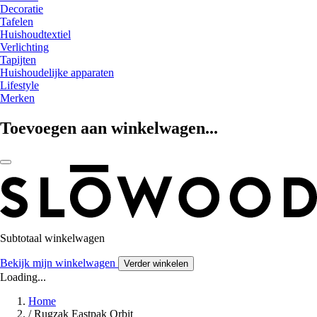
Decoratie
Tafelen
Huishoudtextiel
Verlichting
Tapijten
Huishoudelijke apparaten
Lifestyle
Merken
Toevoegen aan winkelwagen...
Subtotaal winkelwagen
Bekijk mijn winkelwagen
Verder winkelen
Loading...
Home
/
Rugzak Eastpak Orbit