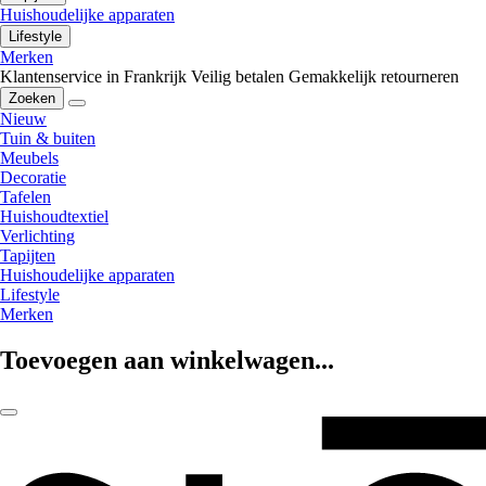
Huishoudelijke apparaten
Lifestyle
Merken
Klantenservice in Frankrijk
Veilig betalen
Gemakkelijk retourneren
Zoeken
Nieuw
Tuin & buiten
Meubels
Decoratie
Tafelen
Huishoudtextiel
Verlichting
Tapijten
Huishoudelijke apparaten
Lifestyle
Merken
Toevoegen aan winkelwagen...