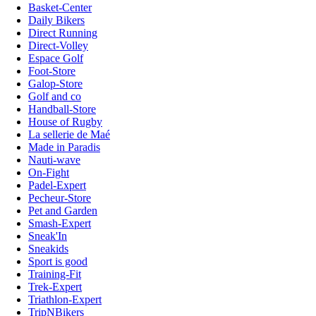
Basket-Center
Daily Bikers
Direct Running
Direct-Volley
Espace Golf
Foot-Store
Galop-Store
Golf and co
Handball-Store
House of Rugby
La sellerie de Maé
Made in Paradis
Nauti-wave
On-Fight
Padel-Expert
Pecheur-Store
Pet and Garden
Smash-Expert
Sneak'In
Sneakids
Sport is good
Training-Fit
Trek-Expert
Triathlon-Expert
TripNBikers