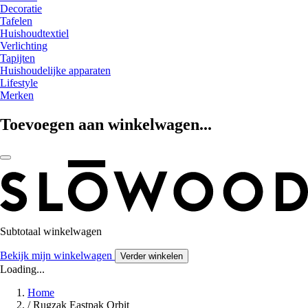
Decoratie
Tafelen
Huishoudtextiel
Verlichting
Tapijten
Huishoudelijke apparaten
Lifestyle
Merken
Toevoegen aan winkelwagen...
Subtotaal winkelwagen
Bekijk mijn winkelwagen
Verder winkelen
Loading...
Home
/
Rugzak Eastpak Orbit