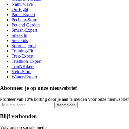
Nauti-wave
On-Fight
Padel-Expert
Pecheur-Store
Pet and Garden
Smash-Expert
Sneak'In
Sneakids
Sport is good
Training-Fit
Trek-Expert
Triathlon-Expert
TripNBikers
Vélo-Store
Winter-Expert
Abonneer je op onze nieuwsbrief
Profiteer van 10% korting door je aan te melden voor onze nieuwsbrief
Aanmelden
Blijf verbonden
Volg ons op sociale media