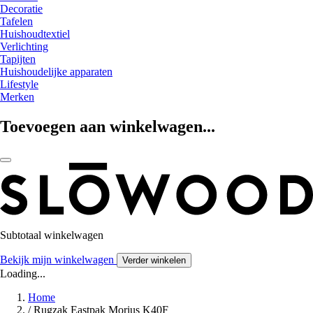
Decoratie
Tafelen
Huishoudtextiel
Verlichting
Tapijten
Huishoudelijke apparaten
Lifestyle
Merken
Toevoegen aan winkelwagen...
Subtotaal winkelwagen
Bekijk mijn winkelwagen
Verder winkelen
Loading...
Home
/
Rugzak Eastpak Morius K40F