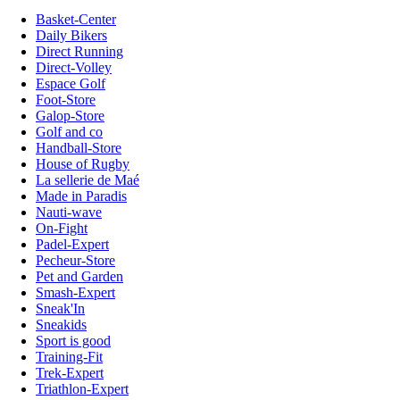
Basket-Center
Daily Bikers
Direct Running
Direct-Volley
Espace Golf
Foot-Store
Galop-Store
Golf and co
Handball-Store
House of Rugby
La sellerie de Maé
Made in Paradis
Nauti-wave
On-Fight
Padel-Expert
Pecheur-Store
Pet and Garden
Smash-Expert
Sneak'In
Sneakids
Sport is good
Training-Fit
Trek-Expert
Triathlon-Expert