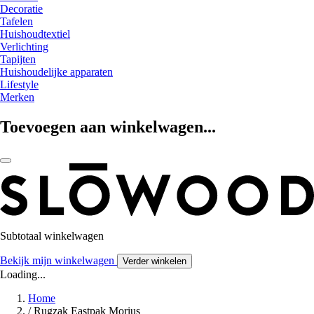
Decoratie
Tafelen
Huishoudtextiel
Verlichting
Tapijten
Huishoudelijke apparaten
Lifestyle
Merken
Toevoegen aan winkelwagen...
Subtotaal winkelwagen
Bekijk mijn winkelwagen
Verder winkelen
Loading...
Home
/
Rugzak Eastpak Morius