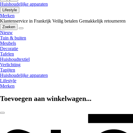
Huishoudelijke apparaten
Lifestyle
Merken
Klantenservice in Frankrijk
Veilig betalen
Gemakkelijk retourneren
Zoeken
Nieuw
Tuin & buiten
Meubels
Decoratie
Tafelen
Huishoudtextiel
Verlichting
Tapijten
Huishoudelijke apparaten
Lifestyle
Merken
Toevoegen aan winkelwagen...