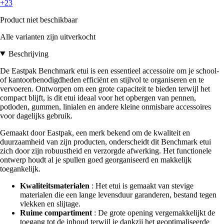
+23
Product niet beschikbaar
Alle varianten zijn uitverkocht
Beschrijving
De Eastpak Benchmark etui is een essentieel accessoire om je school-
of kantoorbenodigdheden efficiënt en stijlvol te organiseren en te
vervoeren. Ontworpen om een grote capaciteit te bieden terwijl het
compact blijft, is dit etui ideaal voor het opbergen van pennen,
potloden, gummen, linialen en andere kleine onmisbare accessoires
voor dagelijks gebruik.
Gemaakt door Eastpak, een merk bekend om de kwaliteit en
duurzaamheid van zijn producten, onderscheidt dit Benchmark etui
zich door zijn robuustheid en verzorgde afwerking. Het functionele
ontwerp houdt al je spullen goed georganiseerd en makkelijk
toegankelijk.
Kwaliteitsmaterialen
: Het etui is gemaakt van stevige
materialen die een lange levensduur garanderen, bestand tegen
vlekken en slijtage.
Ruime compartiment
: De grote opening vergemakkelijkt de
toegang tot de inhoud terwijl je dankzij het geoptimaliseerde