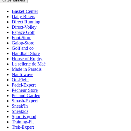
Onze winkels
Basket-Center
Daily Bikers
Direct Running
Direct-Volley
Espace Golf
Foot-Store
Galop-Store
Golf and co
Handball-Store
House of Rugby
La sellerie de Maé
Made in Paradis
Nauti-wave
On-Fight
Padel-Expert
Pecheur-Store
Pet and Garden
Smash-Expert
Sneak'In
Sneakids
Sport is good
Training-Fit
Trek-Expert