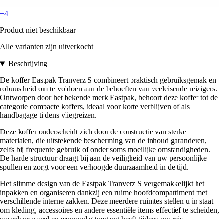
+4
Product niet beschikbaar
Alle varianten zijn uitverkocht
Beschrijving
De koffer Eastpak Tranverz S combineert praktisch gebruiksgemak en
robuustheid om te voldoen aan de behoeften van veeleisende reizigers.
Ontworpen door het bekende merk Eastpak, behoort deze koffer tot de
categorie compacte koffers, ideaal voor korte verblijven of als
handbagage tijdens vliegreizen.
Deze koffer onderscheidt zich door de constructie van sterke
materialen, die uitstekende bescherming van de inhoud garanderen,
zelfs bij frequente gebruik of onder soms moeilijke omstandigheden.
De harde structuur draagt bij aan de veiligheid van uw persoonlijke
spullen en zorgt voor een verhoogde duurzaamheid in de tijd.
Het slimme design van de Eastpak Tranverz S vergemakkelijkt het
inpakken en organiseren dankzij een ruime hoofdcompartiment met
verschillende interne zakken. Deze meerdere ruimtes stellen u in staat
om kleding, accessoires en andere essentiële items effectief te scheiden,
waardoor u snel en eenvoudig toegang heeft tijdens uw reis.