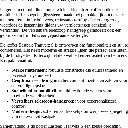
Uitgerust met multidirectionele wielen, biedt deze koffer optimale
mobiliteit. Het soepele glijsysteem maakt het gemakkelijk om deze te
manoeuvreren in luchthavens, treinstations of op elke ondergrond,
waardoor de inspanning tijdens uw verplaatsingen aanzienlijk
vermindert. De verstelbare telescoop-handgreep garandeert ook een
gebruikscomfort dat is aangepast aan elke lengte.
De koffer Eastpak Tranverz S is ontworpen om functionaliteit en stijl te
combineren. Het heeft moderne en strakke lijnen die perfect aansluiten
bij de huidige trends, terwijl het de kwaliteit en seriösiteit van het merk
Eastpak benadrukt.
Sterke materialen:
robuuste constructie die duurzaamheid en
levensduur garandeert
Geoptimaliseerde organisatie:
compartimenten en zakken voor
eenvoudige opslag
Soepelheid in mobiliteit:
multidirectionele wielen voor
maximale wendbaarheid
Verstelbare telescoop-handgreep:
voor gepersonaliseerd
comfort
Modern design:
sober en aantrekkelijk ontwerp, weerspiegeling
van de kwaliteit Eastpak
Samenvattend is de koffer Eastpak Tranverz S een ideale oplossing