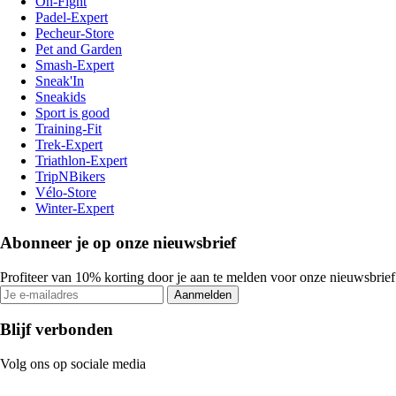
On-Fight
Padel-Expert
Pecheur-Store
Pet and Garden
Smash-Expert
Sneak'In
Sneakids
Sport is good
Training-Fit
Trek-Expert
Triathlon-Expert
TripNBikers
Vélo-Store
Winter-Expert
Abonneer je op onze nieuwsbrief
Profiteer van 10% korting door je aan te melden voor onze nieuwsbrief
Aanmelden
Blijf verbonden
Volg ons op sociale media