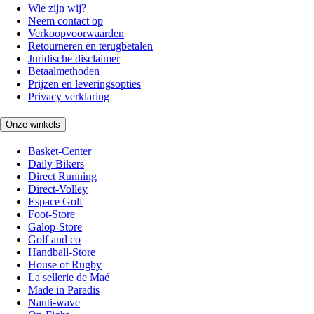
Wie zijn wij?
Neem contact op
Verkoopvoorwaarden
Retourneren en terugbetalen
Juridische disclaimer
Betaalmethoden
Prijzen en leveringsopties
Privacy verklaring
Onze winkels
Basket-Center
Daily Bikers
Direct Running
Direct-Volley
Espace Golf
Foot-Store
Galop-Store
Golf and co
Handball-Store
House of Rugby
La sellerie de Maé
Made in Paradis
Nauti-wave