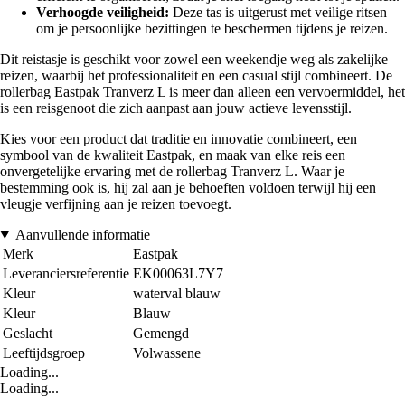
Verhoogde veiligheid:
Deze tas is uitgerust met veilige ritsen
om je persoonlijke bezittingen te beschermen tijdens je reizen.
Dit reistasje is geschikt voor zowel een weekendje weg als zakelijke
reizen, waarbij het professionaliteit en een casual stijl combineert. De
rollerbag Eastpak Tranverz L is meer dan alleen een vervoermiddel, het
is een reisgenoot die zich aanpast aan jouw actieve levensstijl.
Kies voor een product dat traditie en innovatie combineert, een
symbool van de kwaliteit Eastpak, en maak van elke reis een
onvergetelijke ervaring met de rollerbag Tranverz L. Waar je
bestemming ook is, hij zal aan je behoeften voldoen terwijl hij een
vleugje verfijning aan je reizen toevoegt.
Aanvullende informatie
Merk
Eastpak
Leveranciersreferentie
EK00063L7Y7
Kleur
waterval blauw
Kleur
Blauw
Geslacht
Gemengd
Leeftijdsgroep
Volwassene
Loading...
Loading...