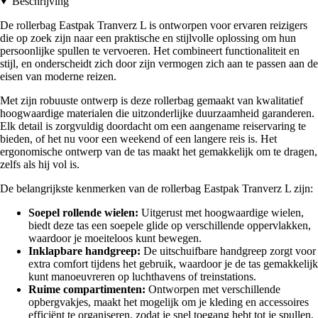
Beschrijving
De rollerbag Eastpak Tranverz L is ontworpen voor ervaren reizigers
die op zoek zijn naar een praktische en stijlvolle oplossing om hun
persoonlijke spullen te vervoeren. Het combineert functionaliteit en
stijl, en onderscheidt zich door zijn vermogen zich aan te passen aan de
eisen van moderne reizen.
Met zijn robuuste ontwerp is deze rollerbag gemaakt van kwalitatief
hoogwaardige materialen die uitzonderlijke duurzaamheid garanderen.
Elk detail is zorgvuldig doordacht om een aangename reiservaring te
bieden, of het nu voor een weekend of een langere reis is. Het
ergonomische ontwerp van de tas maakt het gemakkelijk om te dragen,
zelfs als hij vol is.
De belangrijkste kenmerken van de rollerbag Eastpak Tranverz L zijn:
Soepel rollende wielen:
Uitgerust met hoogwaardige wielen,
biedt deze tas een soepele glide op verschillende oppervlakken,
waardoor je moeiteloos kunt bewegen.
Inklapbare handgreep:
De uitschuifbare handgreep zorgt voor
extra comfort tijdens het gebruik, waardoor je de tas gemakkelijk
kunt manoeuvreren op luchthavens of treinstations.
Ruime compartimenten:
Ontworpen met verschillende
opbergvakjes, maakt het mogelijk om je kleding en accessoires
efficiënt te organiseren, zodat je snel toegang hebt tot je spullen.