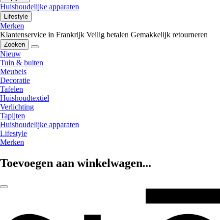
Huishoudelijke apparaten
Lifestyle
Merken
Klantenservice in Frankrijk
Veilig betalen
Gemakkelijk retourneren
Zoeken
Nieuw
Tuin & buiten
Meubels
Decoratie
Tafelen
Huishoudtextiel
Verlichting
Tapijten
Huishoudelijke apparaten
Lifestyle
Merken
Toevoegen aan winkelwagen...