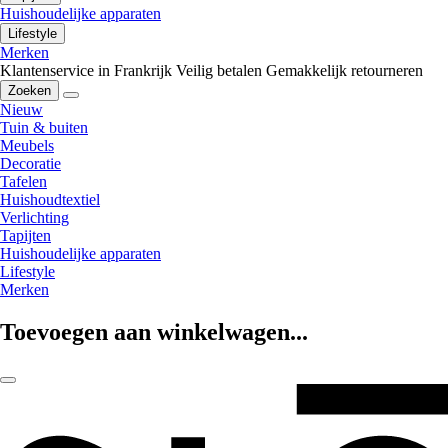
Huishoudelijke apparaten
Lifestyle
Merken
Klantenservice in Frankrijk
Veilig betalen
Gemakkelijk retourneren
Zoeken
Nieuw
Tuin & buiten
Meubels
Decoratie
Tafelen
Huishoudtextiel
Verlichting
Tapijten
Huishoudelijke apparaten
Lifestyle
Merken
Toevoegen aan winkelwagen...