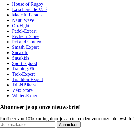
House of Rugby
La sellerie de Maé
Made in Paradis
Nauti-wave
On-Fight
Padel-Expert
Pecheur-Store
Pet and Garden
Smash-Expert
Sneak'In
Sneakids
Sport is good
Training-Fit
Trek-Expert
Triathlon-Expert
TripNBikers
Vélo-Store
Winter-Expert
Abonneer je op onze nieuwsbrief
Profiteer van 10% korting door je aan te melden voor onze nieuwsbrief
Aanmelden