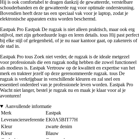
Hij is ook comfortabel te dragen dankzij de gewatteerde, verstelbare
schouderbanden en de gewatteerde rug voor optimale ondersteuning.
Bovendien heeft deze tas een speciaal vak voor je laptop, zodat je
elektronische apparaten extra worden beschermd.
Eastpak Pro Eastpak De rugzak is niet alleen praktisch, maar ook erg
stijlvol, met zijn geborduurde logo en leren details. tous Hij past perfect
bij elke stijl of gelegenheid, of je nu naar kantoor gaat, op zakenreis of
de stad in.
Eastpak Pro tous Zoek niet verder, de rugzak is de ideale metgezel
voor professionals die een rugzak nodig hebben die zowel functioneel
als modieus is. Eastpak Vertrouw op de kwaliteit en expertise van het
merk en trakteer jezelf op deze gerenommeerde rugzak. tous De
rugzak is verkrijgbaar in verschillende kleuren en zal snel een
essentieel onderdeel van je professionele leven worden. Eastpak Pro
Wacht niet langer, bestel je rugzak nu en maak je klaar voor al je
avonturen!
Aanvullende informatie
Merk
Eastpak
Leveranciersreferentie
EK0A5BIT77H
Kleur
zwarte denim
Kleur
Blauw