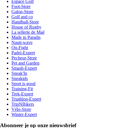
Espace Golf
Foot-Store
Galop-Store
Golf and co
Handball-Store
House of Rugby
La sellerie de Maé
Made in Paradis
Nauti-wave
On-Fight
Padel-Expert
Pecheur-Store
Pet and Garden
Smash-Expert
Sneak'In
Sneakids
Sport is good
Training-Fit
Trek-Expert
Triathlon-Expert
TripNBikers
Vélo-Store
Winter-Expert
Abonneer je op onze nieuwsbrief