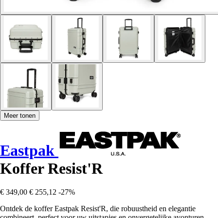
Meer tonen
Eastpak
Koffer Resist'R
€ 349,00
€ 255,12
-27%
Ontdek de koffer Eastpak Resist'R, die robuustheid en elegantie
combineert, perfect voor uw uitstapjes en onvergetelijke avonturen.