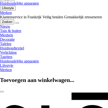
Huishoudelijke apparaten
Lifestyle
Merken
Klantenservice in Frankrijk
Veilig betalen
Gemakkelijk retourneren
Zoeken
Nieuw
Tuin & buiten
Meubels
Decoratie
Tafelen
Huishoudtextiel
Verlichting
Tapijten
Huishoudelijke apparaten
Lifestyle
Merken
Toevoegen aan winkelwagen...