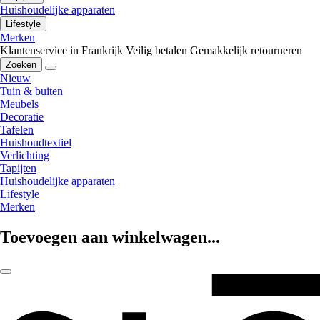
Huishoudelijke apparaten
Lifestyle
Merken
Klantenservice in Frankrijk
Veilig betalen
Gemakkelijk retourneren
Zoeken
Nieuw
Tuin & buiten
Meubels
Decoratie
Tafelen
Huishoudtextiel
Verlichting
Tapijten
Huishoudelijke apparaten
Lifestyle
Merken
Toevoegen aan winkelwagen...