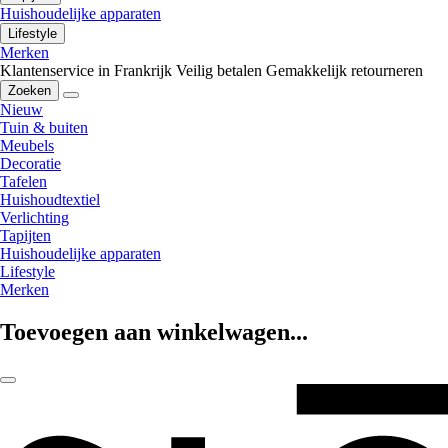
Huishoudelijke apparaten
Lifestyle
Merken
Klantenservice in Frankrijk
Veilig betalen
Gemakkelijk retourneren
Zoeken
Nieuw
Tuin & buiten
Meubels
Decoratie
Tafelen
Huishoudtextiel
Verlichting
Tapijten
Huishoudelijke apparaten
Lifestyle
Merken
Toevoegen aan winkelwagen...