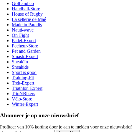
Golf and co
Handball-Store
House of Rugby
La sellerie de Maé
Made in Paradis
Nauti-wave
On-Fight
Padel-Expert
Pecheur-Store
Pet and Garden
Smash-Expert
Sneak'In
Sneakids
Sport is good
Training-Fit
Trek-Expert
Triathlon-Expert
TripNBikers
Vélo-Store
Winter-Expert
Abonneer je op onze nieuwsbrief
Profiteer van 10% korting door je aan te melden voor onze nieuwsbrief