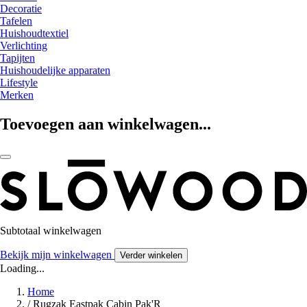
Decoratie
Tafelen
Huishoudtextiel
Verlichting
Tapijten
Huishoudelijke apparaten
Lifestyle
Merken
Toevoegen aan winkelwagen...
Subtotaal winkelwagen
Bekijk mijn winkelwagen
Verder winkelen
Loading...
Home
/
Rugzak Eastpak Cabin Pak'R