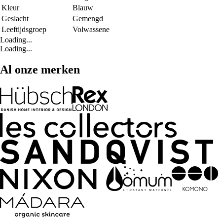
Kleur
Blauw
Geslacht
Gemengd
Leeftijdsgroep
Volwassene
Loading...
Loading...
Al onze merken