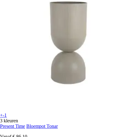
+-1
3 kleuren
Present Time
Bloempot Tonar
Vanaf
€ 86,10