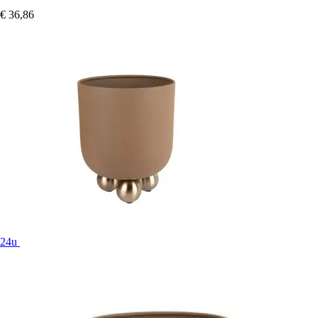
€ 36,86
24u