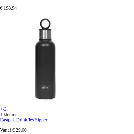
€ 198,94
+-3
1 kleuren
Eastpak
Drinkfles Sipper
Vanaf
€ 29,00