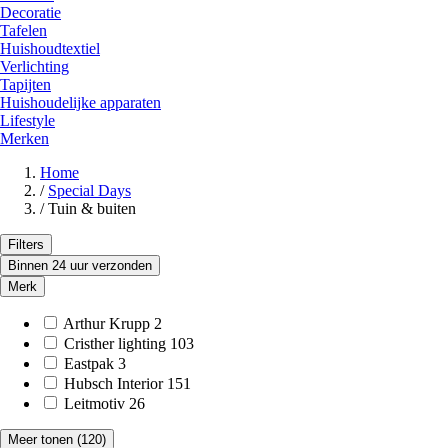
Decoratie
Tafelen
Huishoudtextiel
Verlichting
Tapijten
Huishoudelijke apparaten
Lifestyle
Merken
Home
/
Special Days
/
Tuin & buiten
Filters
Binnen 24 uur verzonden
Merk
Arthur Krupp
2
Cristher lighting
103
Eastpak
3
Hubsch Interior
151
Leitmotiv
26
Meer tonen
(120)