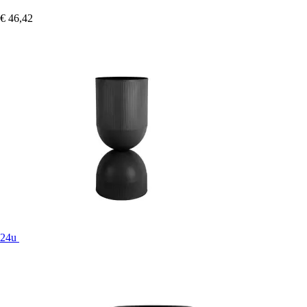
€ 46,42
24u