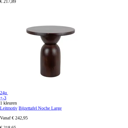
€ 217,89
24u
+-3
1 kleuren
Leitmotiv
Bijzettafel Noche Large
Vanaf
€ 242,95
€ 218,65