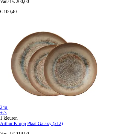
Vanaf
€ 200,00
€ 100,40
24u
+-3
1 kleuren
Arthur Krupp
Plaat Galaxy (x12)
Vanaf
€ 219,90