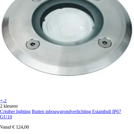
+-2
2 kleuren
Cristher lighting
Buiten inbouwgrondverlichting Estambull IP67
GU10
Vanaf
€ 124,00